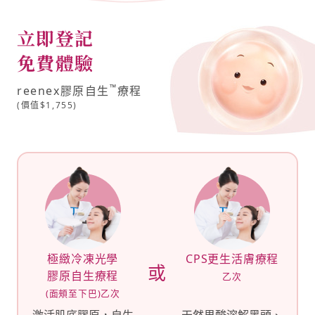
立即登記
免費體驗
™
reenex膠原自生
療程
(價值$1,755)
極緻冷凍光學
CPS更生活膚療程
或
膠原自生療程
乙次
(面頰至下巴)乙次
激活肌底膠原，自生
天然果酸溶解黑頭、