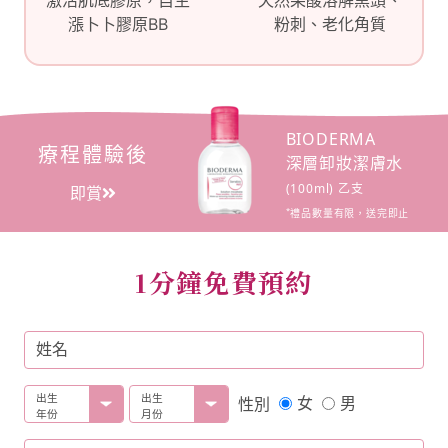
漲卜卜膠原BB
粉刺、老化角質
BIODERMA
療程體驗後
深層卸妝潔膚水
(100ml) 乙支
即賞
*
禮品數量有限，送完即止
1分鐘免費預約
姓名
出生
出生
女
男
性別
年份
月份