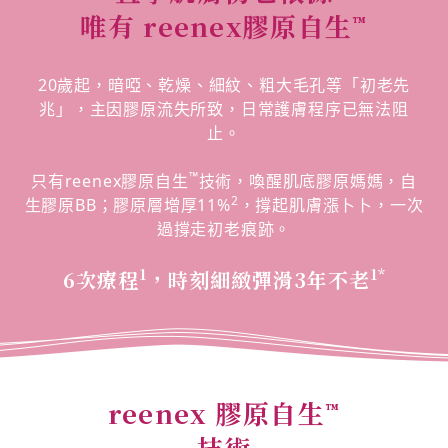
唯有 reenex膠原自生
™
20歲起，暗啞、乾燥、細紋、粗大毛孔等「初老先
兆」，主因膠原流失所致，日常護膚程序已無法阻
止。
™
只有reenex膠原自生
技術，喚醒肌底膠原媽媽，自
2
生膠原BB；膠原層增厚11%
，撐起肌膚漲卜卜，一次
過撐走初老痕跡。
1
1*
6次療程
，時刻細緻彈滑3年不老
reenex 膠原自生
™
技術