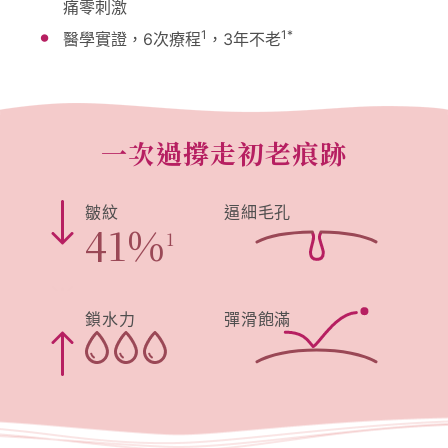
痛零刺激
1
1*
醫學實證，6次療程
，3年不老
一次過撐走初老痕跡
皺紋
逼細毛孔
41
%
1
鎖水力
彈滑飽滿