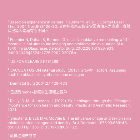
1
Based on experience in general. Fournier N, et. al. J Cosmet Laser
Ther. 2004 Nov;6(3):126-30. 其療程效果及進度會因應個人之皮膚、身體
狀況等因素而有所不同。
2
Fournier N, Dahan S, Barneon G, et al. Nonablative remodeling: a 14-
month clinical ultrasound imaging and profilometric evaluation of a
1540 nm Er:Glass laser. Dermatol Surg. 2002;28(10):926-931.
doi:10.1046/j.1524-4725.2002.02078.x
3
US FDA CLEARED K181298
4
L’ACQUA FUSION internal study. (2018). Growth Factors. Assuming
each fibroblast cell synthesize one collagen
5
Dermatol Surg 2001;27:429-433
6
已接受reenex膠原自生療程之客戶
7
Reilly, D. M., & Lozano, J. (2021). Skin collagen through the lifestages:
Importance for skin health and beauty. Plastic and Aesthetic Research,
2021.
8
Shuster S, Black MM, McVitie E. The influence of age and sex on skin
thickness, skin collagen and density. Br J Dermatol. 1975;93:639–43.
doi: 10.1111/j.1365-2133.1975.tb05113.x.
*
商標注冊申請中