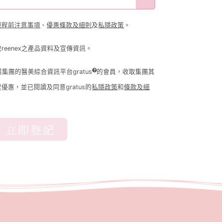
療程前注意事項
、
優惠條款及細則
及
私隱政策
。
reenex之產品資料及宣傳資訊。
屬集團的醫美綜合資訊平台gratus
的會員，收取集團其
惠，並已閱讀及同意gratus的
私隱政策
和
條款及細
立即登記