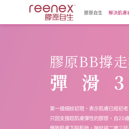
膠原自生
解決肌膚
膠原自生系統
皺紋
CPS更生活膚療程
缺水
極緻冷凍光學膠原自生療程
毛孔
HGF倍效激活細胞增生療程
膠原BB撐
彈滑
第一道細紋初現，表示肌膚已經初老
只因支撐起肌膚彈性的膠原，自20
導致肌膚下陷鬆弛，皺紋接二連三延