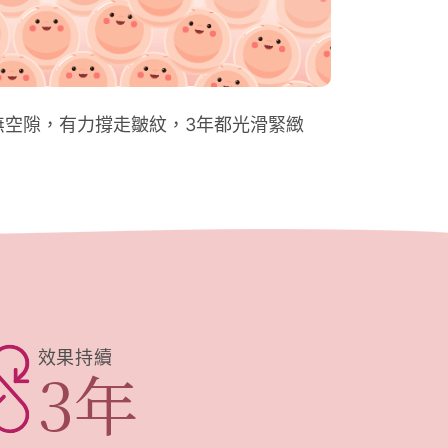
無空隙，有力撐走皺紋，3年都光滑緊緻
效果持續
3
年