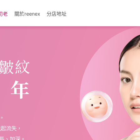
初老
關於reenex
分店地址
走皺紋
3年
。
歲起流失，
長、加深。