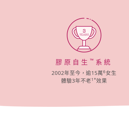
™
膠原自生
系統
6
2002年至今，逾15萬
女生
1*
體驗3年不老
效果