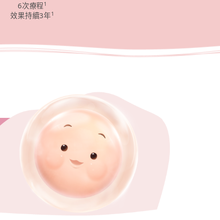
1
6次療程
1
效果持續3年