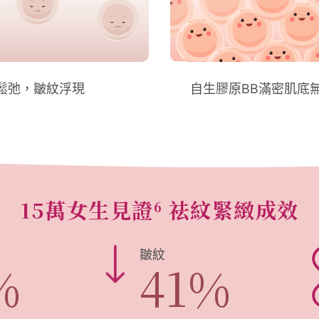
鬆弛，皺紋浮現
自生膠原BB滿密肌底
15萬女生見證
祛紋緊緻成效
6
皺紋
%
41
%