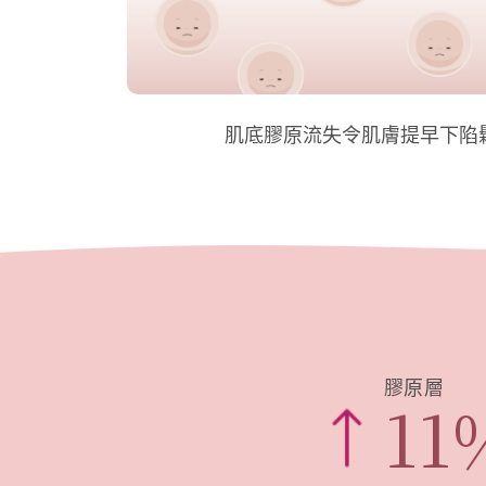
肌底膠原流失令肌膚提早下陷
膠原層
11