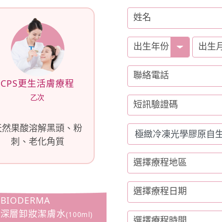
姓名
出生
年份
出生
聯絡電話
CPS更生活膚療程
乙次
短訊驗證碼
天然果酸溶解黑頭、粉
刺、老化角質
選擇療程地區
選擇療程日期
BIODERMA
深層卸妝潔膚水
(100ml)
選擇療程時間