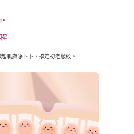
1*
療程
弓撐起肌膚漲卜卜，撐走初老皺紋。