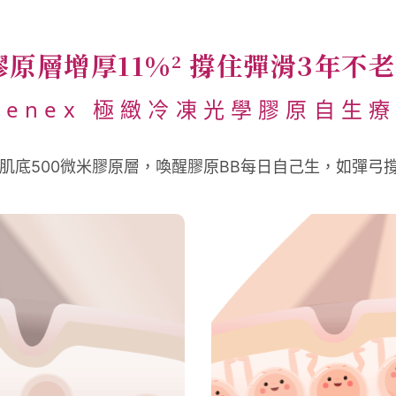
膠原層增厚11%
撐住彈滑3年不老
2
eenex 極緻
冷凍光學膠原自生
對準肌底500微米膠原層，喚醒膠原BB每日自己生，如彈