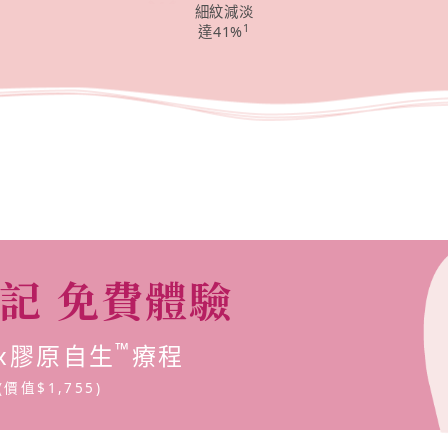
細紋減淡
1
達41%
記
免費體驗
™
ex膠原自生
療程
(價值$1,755)