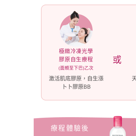
極緻冷凍光學
或
膠原自生療程
(面頰至下巴)乙次
激活肌底膠原，自生漲
卜卜膠原BB
療程體驗後