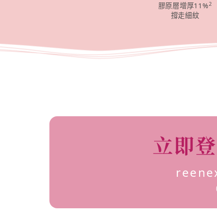
2
膠原層增厚11%
撐走細紋
立即登
reen