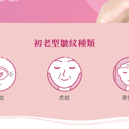
初老型皺紋種類
紋
虎紋
表