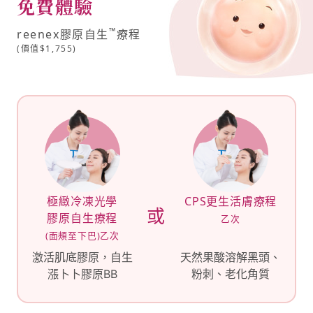
免費體驗
™
reenex膠原自生
療程
(價值$1,755)
極緻冷凍光學
CPS更生活膚療程
或
膠原自生療程
乙次
(面頰至下巴)乙次
激活肌底膠原，自生
天然果酸溶解黑頭、
漲卜卜膠原BB
粉刺、老化角質