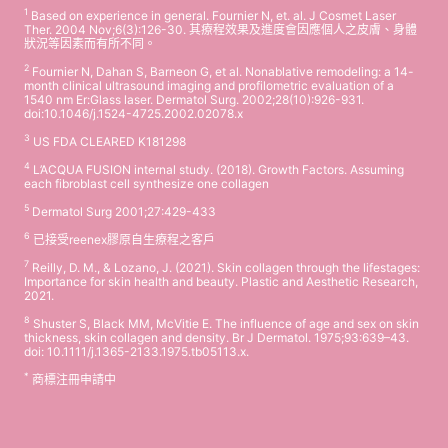
1
Based on experience in general. Fournier N, et. al. J Cosmet Laser
Ther. 2004 Nov;6(3):126-30. 其療程效果及進度會因應個人之皮膚、身體
狀況等因素而有所不同。
2
Fournier N, Dahan S, Barneon G, et al. Nonablative remodeling: a 14-
month clinical ultrasound imaging and profilometric evaluation of a
1540 nm Er:Glass laser. Dermatol Surg. 2002;28(10):926-931.
doi:10.1046/j.1524-4725.2002.02078.x
3
US FDA CLEARED K181298
4
L’ACQUA FUSION internal study. (2018). Growth Factors. Assuming
each fibroblast cell synthesize one collagen
5
Dermatol Surg 2001;27:429-433
6
已接受reenex膠原自生療程之客戶
7
Reilly, D. M., & Lozano, J. (2021). Skin collagen through the lifestages:
Importance for skin health and beauty. Plastic and Aesthetic Research,
2021.
8
Shuster S, Black MM, McVitie E. The influence of age and sex on skin
thickness, skin collagen and density. Br J Dermatol. 1975;93:639–43.
doi: 10.1111/j.1365-2133.1975.tb05113.x.
*
商標注冊申請中