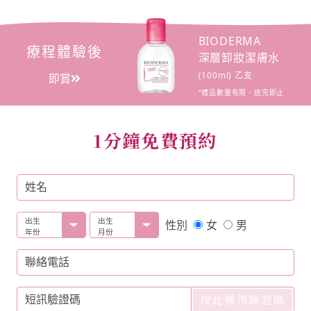
BIODERMA
療程體驗後
深層卸妝潔膚水
(100ml) 乙支
即賞
*
禮品數量有限，送完即止
1分鐘免費預約
姓名
出生
出生
女
男
性別
年份
月份
聯絡電話
按此獲得驗證碼
短訊驗證碼