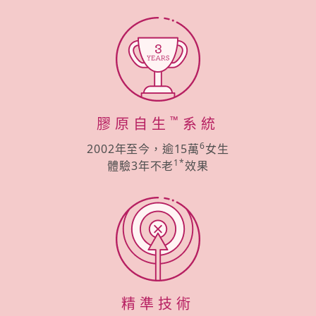
™
膠原自生
系統
6
2002年至今，逾15萬
女生
1*
體驗3年不老
效果
精準技術