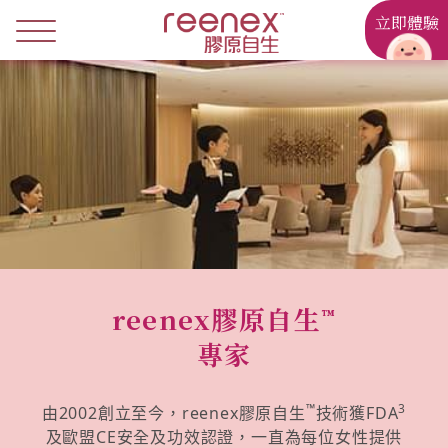
立即體驗
reenex膠原自生
™
專家
™
3
由2002創立至今，reenex膠原自生
技術獲FDA
及歐盟CE安全及功效認證，一直為每位女性提供