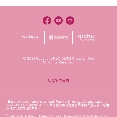
© 2021 Copyright NEO DERM Group Limited
All Rights Reserved.
私隱政策聲明
1
Based on experience in general. Fournier N, et. al. J Cosmet Laser
Ther. 2004 Nov;6(3):126-30. 其療程效果及進度會因應個人之皮膚、身體
狀況等因素而有所不同。
2
Fournier N, Dahan S, Barneon G, et al. Nonablative remodeling: a 14-