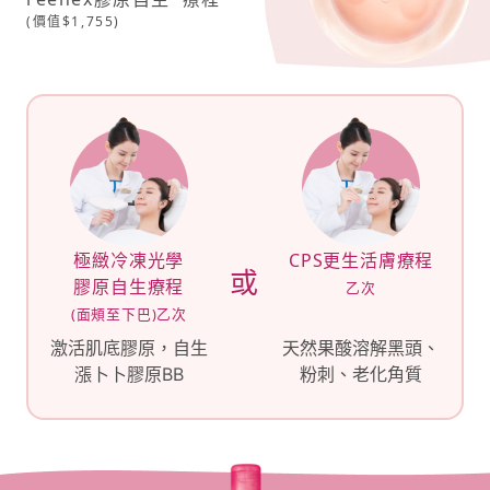
(價值$1,755)
極緻冷凍光學
CPS更生活膚療程
或
膠原自生療程
乙次
(面頰至下巴)乙次
激活肌底膠原，自生
天然果酸溶解黑頭、
漲卜卜膠原BB
粉刺、老化角質