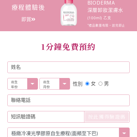
BIODERMA
療程體驗後
深層卸妝潔膚水
(100ml) 乙支
即賞
*
禮品數量有限，送完即止
1分鐘免費預約
姓名
出生
出生
女
男
性別
年份
月份
聯絡電話
按此獲得驗證碼
短訊驗證碼