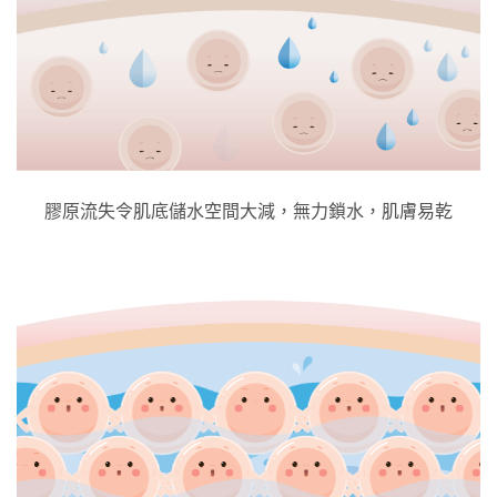
膠原流失令肌底儲水空間大減，無力鎖水，肌膚易乾