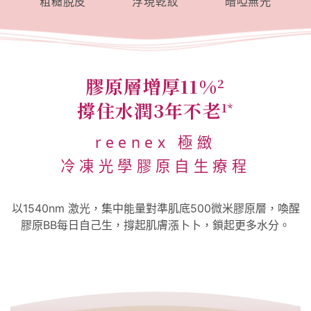
粗糙脫皮
浮現乾紋
暗啞無光
膠原層增厚11%
2
撐住水潤3年不老
1*
reenex 極緻
冷凍光學膠原自生療程
以1540nm 激光，集中能量對準肌底500微米膠原層，喚醒
膠原BB每日自己生，撐起肌膚漲卜卜，鎖起更多水分。