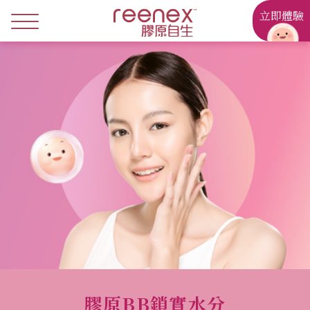
立即體驗
膠原BB鎖實水分