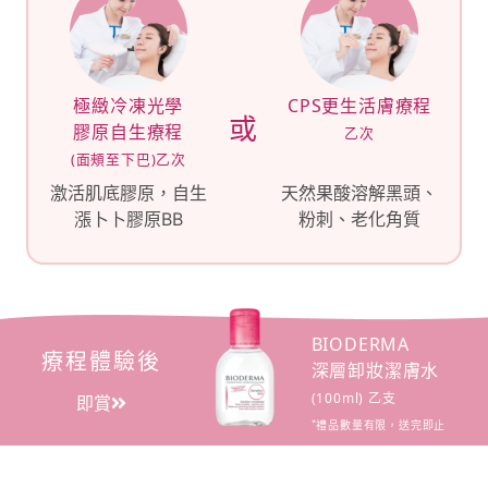
極緻冷凍光學
CPS更生活膚療程
或
膠原自生療程
乙次
(面頰至下巴)乙次
激活肌底膠原，自生
天然果酸溶解黑頭、
漲卜卜膠原BB
粉刺、老化角質
BIODERMA
療程體驗後
深層卸妝潔膚水
(100ml) 乙支
即賞
*
禮品數量有限，送完即止