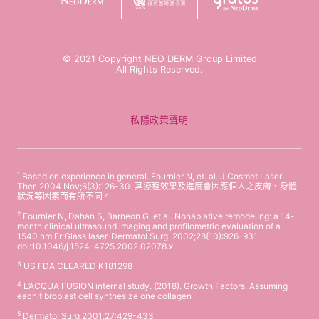
© 2021 Copyright NEO DERM Group Limited
All Rights Reserved.
私隱政策聲明
1
Based on experience in general. Fournier N, et. al. J Cosmet Laser
Ther. 2004 Nov;6(3):126-30. 其療程效果及進度會因應個人之皮膚、身體
狀況等因素而有所不同。
2
Fournier N, Dahan S, Barneon G, et al. Nonablative remodeling: a 14-
month clinical ultrasound imaging and profilometric evaluation of a
1540 nm Er:Glass laser. Dermatol Surg. 2002;28(10):926-931.
doi:10.1046/j.1524-4725.2002.02078.x
3
US FDA CLEARED K181298
4
L’ACQUA FUSION internal study. (2018). Growth Factors. Assuming
each fibroblast cell synthesize one collagen
5
Dermatol Surg 2001;27:429-433