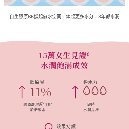
自生膠原BB撐起儲水空間，鎖起更多水分，3年都水潤
15萬女生見證
6
水潤飽滿成效
膠原層
鎖水力
11
%
2
膠原層增厚11%
即時
加倍鎖水
水潤亮澤
效果持續