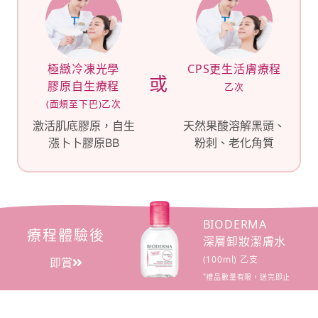
極緻冷凍光學
CPS更生活膚療程
或
膠原自生療程
乙次
(面頰至下巴)乙次
激活肌底膠原，自生
天然果酸溶解黑頭、
漲卜卜膠原BB
粉刺、老化角質
BIODERMA
療程體驗後
深層卸妝潔膚水
(100ml) 乙支
即賞
*
禮品數量有限，送完即止