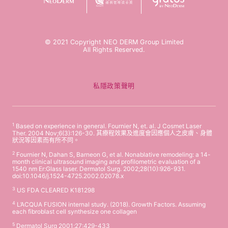
© 2021 Copyright NEO DERM Group Limited
All Rights Reserved.
私隱政策聲明
1
Based on experience in general. Fournier N, et. al. J Cosmet Laser
Ther. 2004 Nov;6(3):126-30. 其療程效果及進度會因應個人之皮膚、身體
狀況等因素而有所不同。
2
Fournier N, Dahan S, Barneon G, et al. Nonablative remodeling: a 14-
month clinical ultrasound imaging and profilometric evaluation of a
1540 nm Er:Glass laser. Dermatol Surg. 2002;28(10):926-931.
doi:10.1046/j.1524-4725.2002.02078.x
3
US FDA CLEARED K181298
4
L’ACQUA FUSION internal study. (2018). Growth Factors. Assuming
each fibroblast cell synthesize one collagen
5
Dermatol Surg 2001;27:429-433