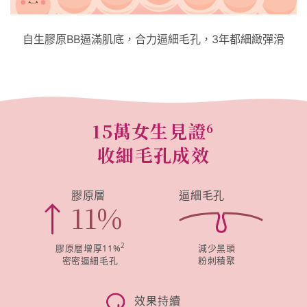
自生膠原BB逼滿肌底，合力逼細毛孔，3年都細緻彈滑
15萬女生見證
6
收細毛孔成效
膠原層
逼細毛孔
11
%
2
膠原層增厚11%
減少黑頭
密密逼細毛孔
粉刺積聚
效果持續