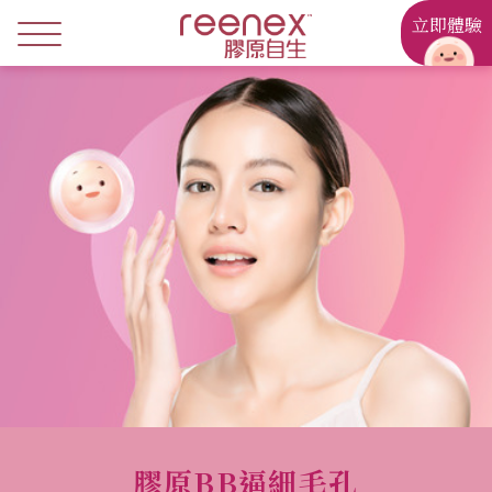
立即體驗
膠原BB逼細毛孔