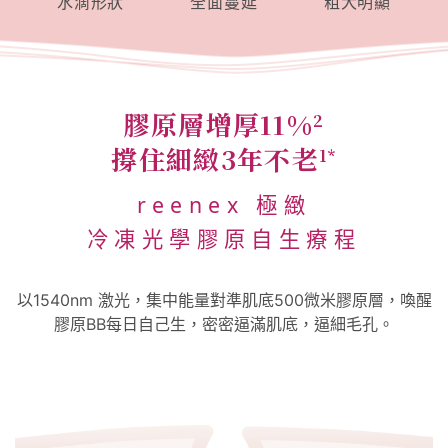
水滴形狀
全面蔓延
粗大明顯
膠原層增厚11%
2
撐住細緻3年不老
1*
reenex 極緻
冷凍光學膠原自生療程
以1540nm 激光，集中能量對準肌底500微米膠原層，喚醒
膠原BB每日自己生，密密逼滿肌底，逼細毛孔。